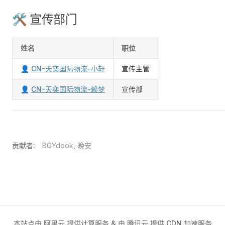
🛠 宣传部门
姓名
职位
👤
CN-天奕国际物流-小轩
宣传主管
👤
CN-天奕国际物流-赖梦
宣传部
贡献者:
BGYdook
,
晚安
本站点由
阿里云
提供计算服务 & 由
腾讯云
提供 CDN 加速服务