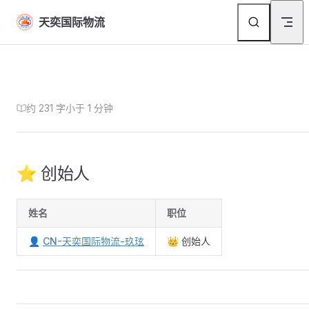
Skip to content
天奕国际物流
约 231 字
小于 1 分钟
⭐ 创始人
姓名
职位
👤
CN-天奕国际物流-玖玹
👑 创始人